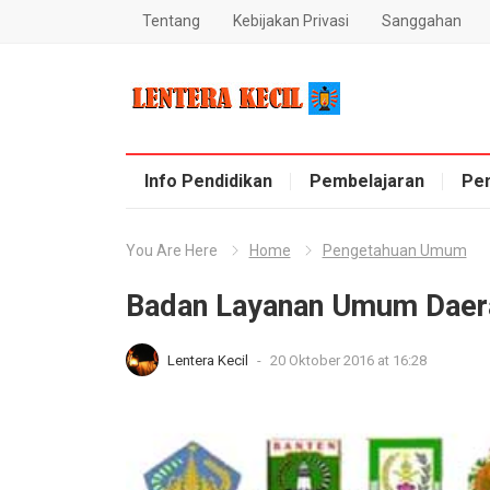
Tentang
Kebijakan Privasi
Sanggahan
Blog Lentera Kecil
Info Pendidikan
Pembelajaran
Pe
You Are Here
Home
Pengetahuan Umum
Badan Layanan Umum Daer
Lentera Kecil
-
20 Oktober 2016 at 16:28