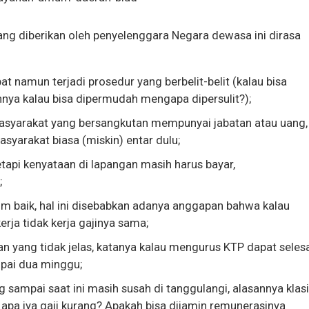
yang diberikan oleh penyelenggara Negara dewasa ini dirasa
 namun terjadi prosedur yang berbelit-belit (kalau bisa
nya kalau bisa dipermudah mengapa dipersulit?);
masyarakat yang bersangkutan mempunyai jabatan atau uang,
asyarakat biasa (miskin) entar dulu;
tetapi kenyataan di lapangan masih harus bayar,
;
um baik, hal ini disebabkan adanya anggapan bahwa kalau
erja tidak kerja gajinya sama;
 yang tidak jelas, katanya kalau mengurus KTP dapat selesa
mpai dua minggu;
ng sampai saat ini masih susah di tanggulangi, alasannya klas
 apa iya gaji kurang? Apakah bisa dijamin remunerasinya