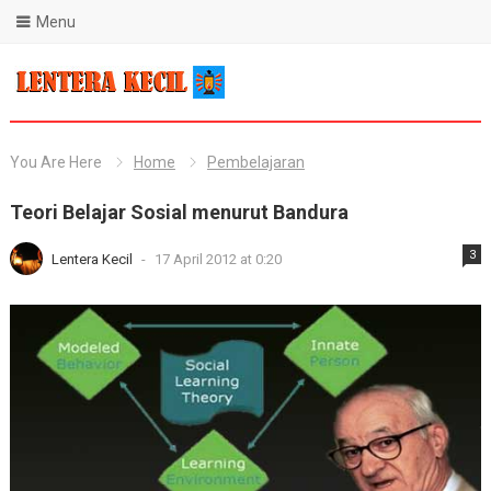
Menu
Blog Lentera Kecil
You Are Here
Home
Pembelajaran
Teori Belajar Sosial menurut Bandura
3
Lentera Kecil
-
17 April 2012 at 0:20