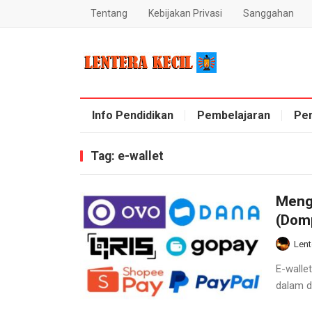
Tentang
Kebijakan Privasi
Sanggahan
Blog Lentera Kecil
Info Pendidikan
Pembelajaran
Pe
Tag:
e-wallet
Meng
(Domp
Lent
E-walle
dalam d