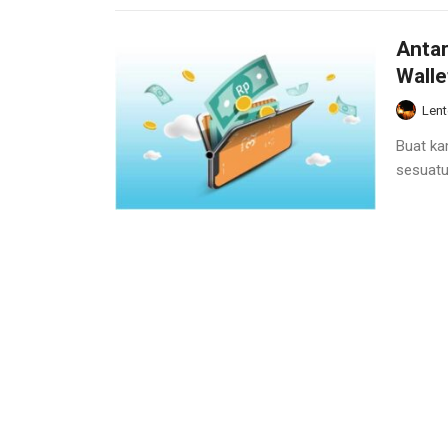
Antar
Walle
Lent
Buat ka
sesuatu