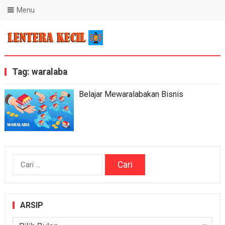
Menu
Blog Lentera Kecil
Tag:
waralaba
Belajar Mewaralabakan Bisnis
Cari
untuk:
ARSIP
Arsip