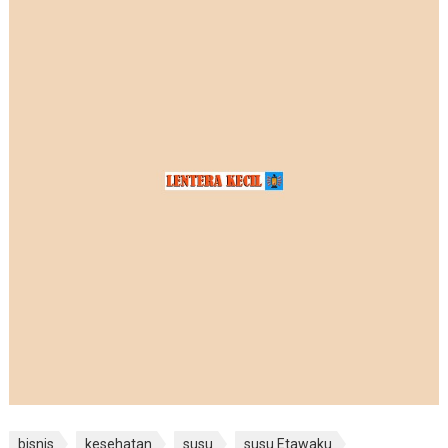
bisnis
kesehatan
susu
susu Etawaku