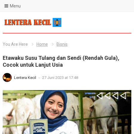
Menu
Blog Lentera Kecil
You Are Here
Home
Bisnis
Etawaku Susu Tulang dan Sendi (Rendah Gula),
Cocok untuk Lanjut Usia
Lentera Kecil
-
27 Juni 2023 at 17:48