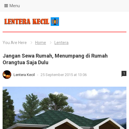
Menu
Blog Lentera Kecil
You Are Here
Home
Lentera
Jangan Sewa Rumah, Menumpang di Rumah
Orangtua Saja Dulu
1
Lentera Kecil
-
25 September 2015 at 13:06