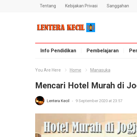
Tentang
Kebijakan Privasi
Sanggahan
Blog Lentera Kecil
Info Pendidikan
Pembelajaran
Pe
You Are Here
Home
Manasuka
Mencari Hotel Murah di Jo
Lentera Kecil
-
9 September 2020 at 23:57