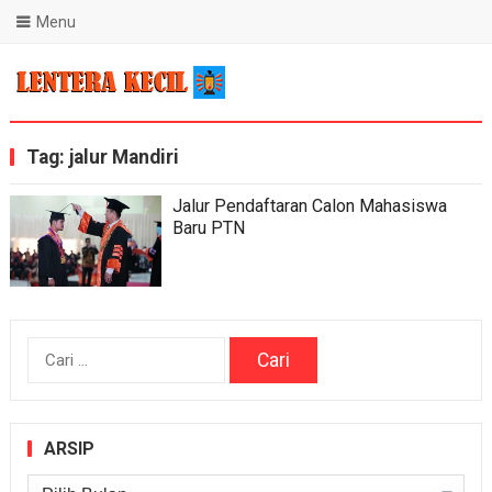
Menu
Blog Lentera Kecil
Tag:
jalur Mandiri
Jalur Pendaftaran Calon Mahasiswa
Baru PTN
Cari
untuk:
ARSIP
Arsip