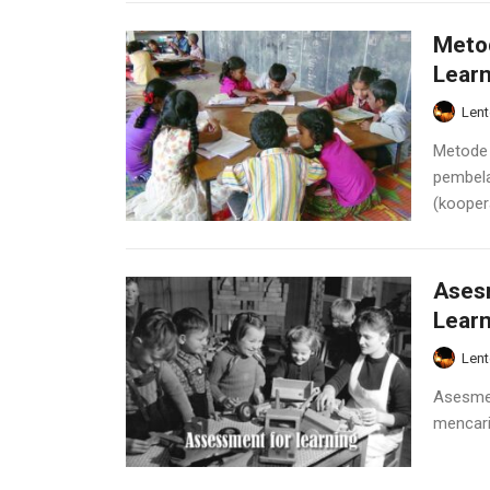
Metod
Learn
Lent
Metode 
pembela
(koopera
Ases
Learn
Lent
Asesmen
mencari