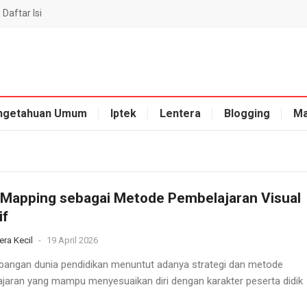
Daftar Isi
ngetahuan Umum
Iptek
Lentera
Blogging
Ma
Mapping sebagai Metode Pembelajaran Visual
if
era Kecil
-
19 April 2026
angan dunia pendidikan menuntut adanya strategi dan metode
jaran yang mampu menyesuaikan diri dengan karakter peserta didik