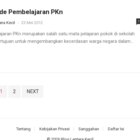
de Pembelajaran PKn
1
era Kecil
-
23 Mei 2012
jaran PKn merupakan salah satu mata pelajaran pokok di sekolah
rtujuan untuk mengembangkan kecerdasan warga negara dalam...
1
2
NEXT
Tentang
Kebijakan Privasi
Sanggahan
Daftar Isi
© 2026
Blog Lentera Kecil