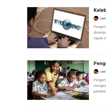
Keleb
Lent
Pengerti
disampa
tujuan ek
Penge
Lent
Pengert
menging
pembelaj