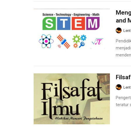
Menga
and M
Lent
Pendidi
menjadi
mendeng
Filsa
Lent
Pengert
teratur