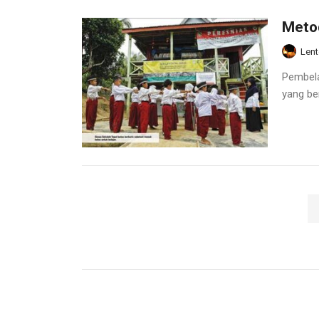
Meto
Lent
Pembela
yang be
Paginasi
pos