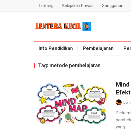
Tentang
Kebijakan Privasi
Sanggahan
Blog Lentera Kecil
Info Pendidikan
Pembelajaran
Pe
Tag:
metode pembelajaran
Mind 
Efekt
Lent
Perkemb
pembela
yang...