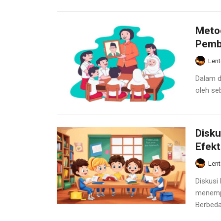
Metod
Pemb
Lent
Dalam d
oleh se
Disku
Efekt
Lent
Diskusi
menempa
Berbeda.