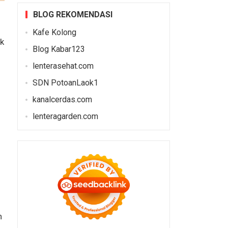
BLOG REKOMENDASI
Kafe Kolong
k
Blog Kabar123
lenterasehat.com
SDN PotoanLaok1
kanalcerdas.com
lenteragarden.com
n