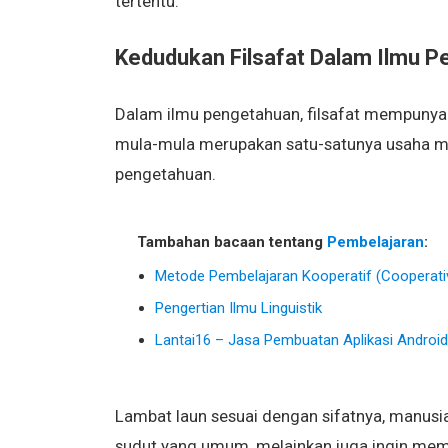
tertentu.
Kedudukan Filsafat Dalam Ilmu P
Dalam ilmu pengetahuan, filsafat mempunyai 
mula-mula merupakan satu-satunya usaha ma
pengetahuan.
Tambahan bacaan tentang
Pembelajaran
:
Metode Pembelajaran Kooperatif (Cooperati
Pengertian Ilmu Linguistik
Lantai16 – Jasa Pembuatan Aplikasi Android
Lambat laun sesuai dengan sifatnya, manusi
sudut yang umum, melainkan juga ingin memp