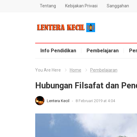
Tentang
Kebijakan Privasi
Sanggahan
Blog Lentera Kecil
Info Pendidikan
Pembelajaran
Pe
You Are Here
Home
Pembelajaran
Hubungan Filsafat dan Pen
Lentera Kecil
-
8 Februari 2019 at 4:04