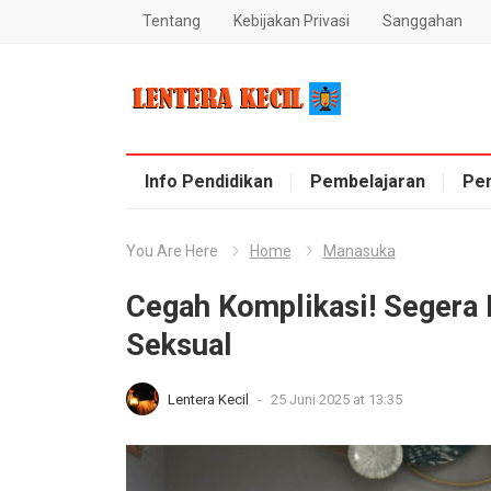
Tentang
Kebijakan Privasi
Sanggahan
Blog Lentera Kecil
Info Pendidikan
Pembelajaran
Pe
You Are Here
Home
Manasuka
Cegah Komplikasi! Segera 
Seksual
Lentera Kecil
-
25 Juni 2025 at 13:35