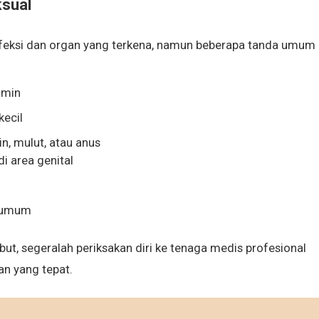
ksual
 infeksi dan organ yang terkena, namun beberapa tanda umum
amin
kecil
in, mulut, atau anus
i area genital
a umum
ut, segeralah periksakan diri ke tenaga medis profesional
n yang tepat.