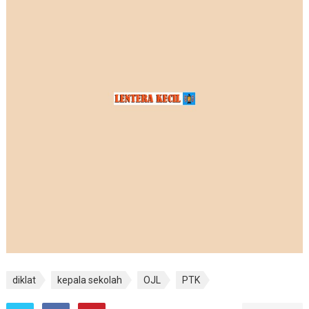
diklat
kepala sekolah
OJL
PTK