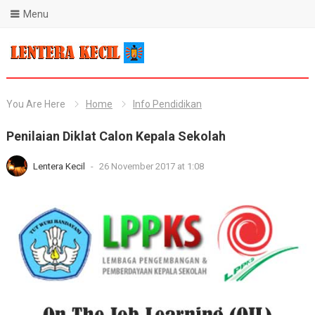
Menu
Blog Lentera Kecil
You Are Here
Home
Info Pendidikan
Penilaian Diklat Calon Kepala Sekolah
Lentera Kecil
-
26 November 2017 at 1:08