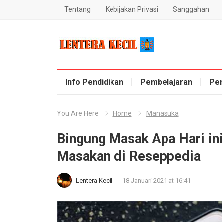
Tentang
Kebijakan Privasi
Sanggahan
Blog Lentera Kecil
Info Pendidikan
Pembelajaran
Pe
You Are Here
Home
Manasuka
Bingung Masak Apa Hari ini
Masakan di Reseppedia
Lentera Kecil
-
18 Januari 2021 at 16:41