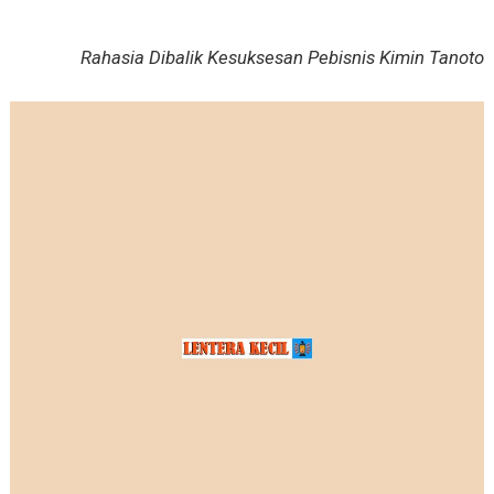
Rahasia Dibalik Kesuksesan Pebisnis Kimin Tanoto