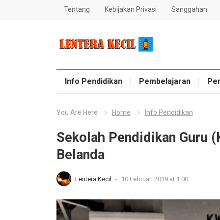
Tentang
Kebijakan Privasi
Sanggahan
Blog Lentera Kecil
Info Pendidikan
Pembelajaran
Pe
You Are Here
Home
Info Pendidikan
Sekolah Pendidikan Guru (
Belanda
Lentera Kecil
-
10 Februari 2019 at 1:00