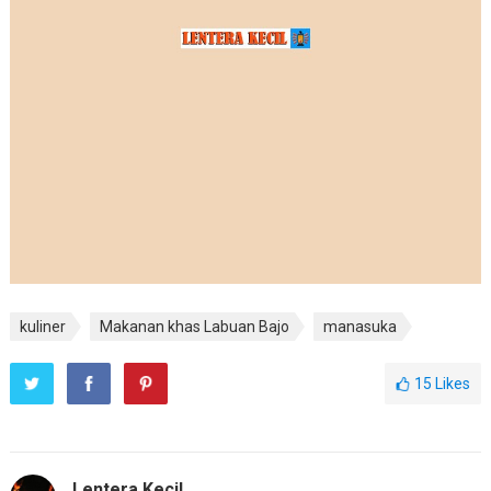
kuliner
Makanan khas Labuan Bajo
manasuka
15
Likes
Lentera Kecil