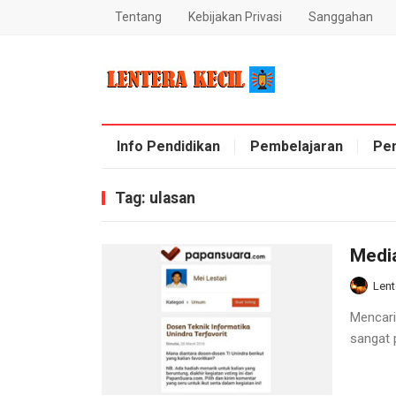
Tentang
Kebijakan Privasi
Sanggahan
Blog Lentera Kecil
Info Pendidikan
Pembelajaran
Pe
Tag:
ulasan
Media
Lent
Mencari
sangat 