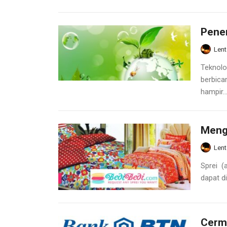
Pener
Lent
Teknolo
berbica
hampir..
Menge
Lent
Sprei (a
dapat d
Cerm