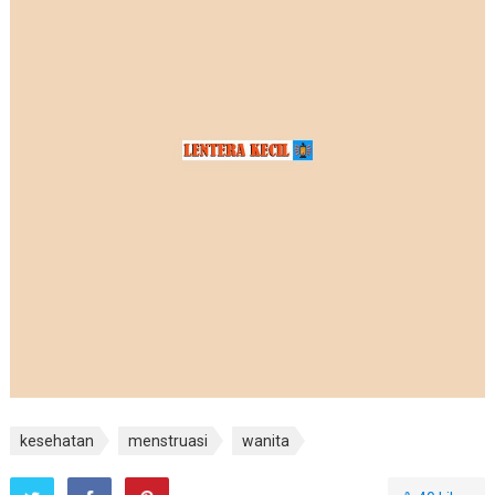
kesehatan
menstruasi
wanita