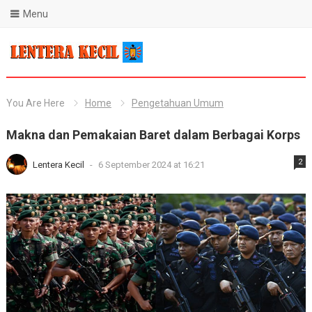
Menu
Blog Lentera Kecil
You Are Here
Home
Pengetahuan Umum
Makna dan Pemakaian Baret dalam Berbagai Korps
2
Lentera Kecil
-
6 September 2024 at 16:21