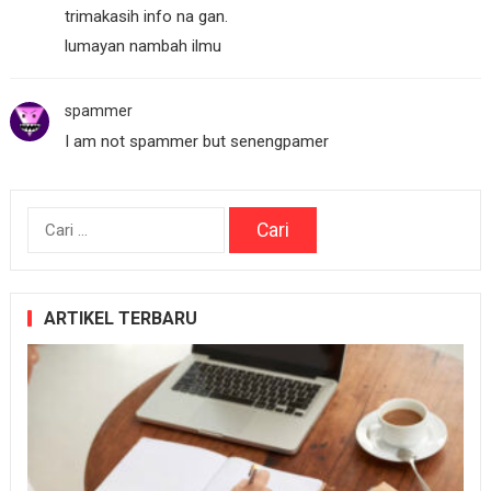
trimakasih info na gan.
lumayan nambah ilmu
spammer
I am not spammer but senengpamer
Cari
untuk:
ARTIKEL TERBARU