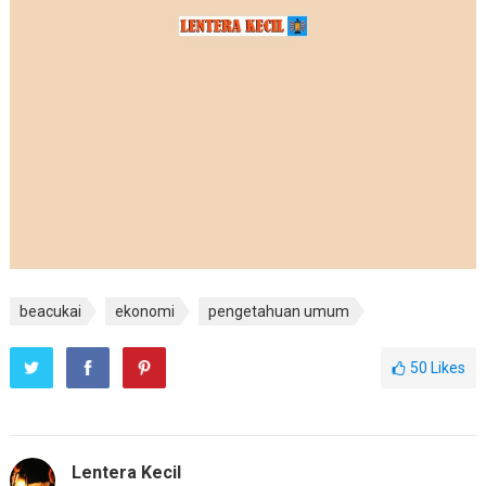
beacukai
ekonomi
pengetahuan umum
50
Likes
Lentera Kecil