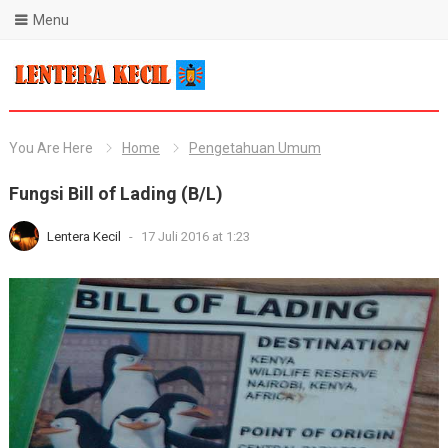
Menu
Blog Lentera Kecil
You Are Here
Home
Pengetahuan Umum
Fungsi Bill of Lading (B/L)
Lentera Kecil
-
17 Juli 2016 at 1:23