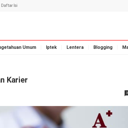
Daftar Isi
ngetahuan Umum
Iptek
Lentera
Blogging
Ma
n Karier
3