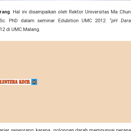
rang
. Hal ini disampaikan oleh Rektor Universitas Ma Chu
Sc. PhD dalam seminar Edubition UMC 2012. “
pH Dara
012 di UMC Malang.
rier
seseorang, karena golongan darah mempunyai peran