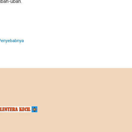
ubah-ubah.
 Penyebabnya