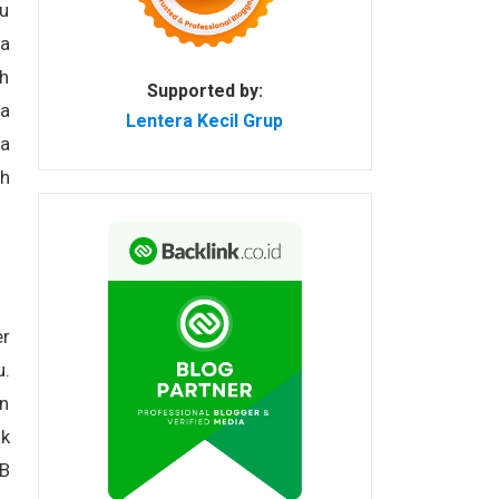
tu
da
ah
Supported by:
a
Lentera Kecil Grup
ga
ah
er
u.
an
ak
B