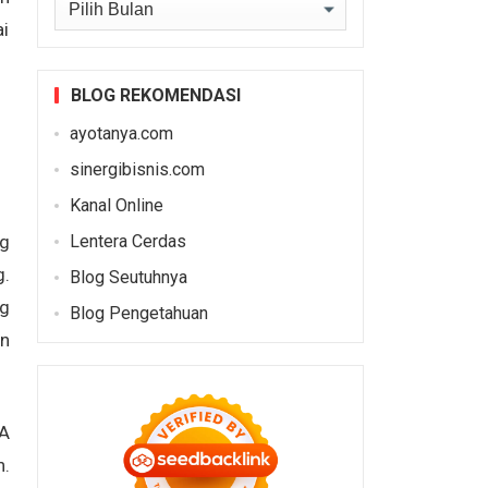
Arsip
ai
BLOG REKOMENDASI
ayotanya.com
sinergibisnis.com
Kanal Online
ng
Lentera Cerdas
.
Blog Seutuhnya
ng
Blog Pengetahuan
an
 A
n.