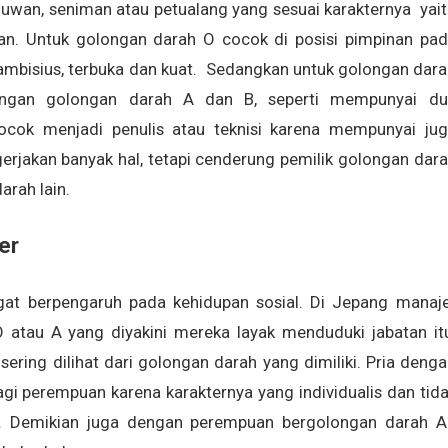
uwan, seniman atau petualang yang sesuai karakternya yai
asan. Untuk golongan darah O cocok di posisi pimpinan pa
ambisius, terbuka dan kuat. Sedangkan untuk golongan dar
ngan golongan darah A dan B, seperti mempunyai du
ocok menjadi penulis atau teknisi karena mempunyai ju
engerjakan banyak hal, tetapi cenderung pemilik golongan dar
arah lain.
er
at berpengaruh pada kehidupan sosial. Di Jepang manaj
tau A yang diyakini mereka layak menduduki jabatan it
sering dilihat dari golongan darah yang dimiliki. Pria deng
gi perempuan karena karakternya yang individualis dan tid
n. Demikian juga dengan perempuan bergolongan darah A