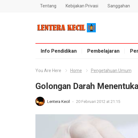
Tentang
Kebijakan Privasi
Sanggahan
Blog Lentera Kecil
Info Pendidikan
Pembelajaran
Pe
You Are Here
Home
Pengetahuan Umum
Golongan Darah Menentuka
Lentera Kecil
-
20 Februari 2012 at 21:15