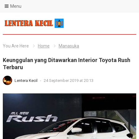
Menu
Blog Lentera Kecil
You Are Here
Home
Manasuka
Keunggulan yang Ditawarkan Interior Toyota Rush
Terbaru
Lentera Kecil
-
24 September 2019 at 20:13