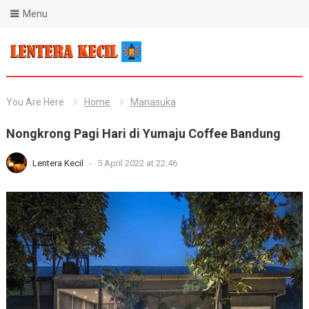
Menu
Blog Lentera Kecil
You Are Here
Home
Manasuka
Nongkrong Pagi Hari di Yumaju Coffee Bandung
Lentera Kecil
-
5 April 2022 at 22:46