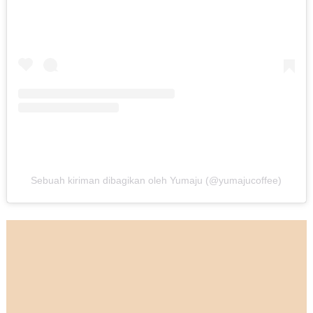
Sebuah kiriman dibagikan oleh Yumaju (@yumajucoffee)