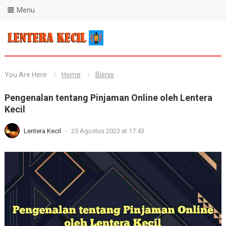
Menu
Blog Lentera Kecil
You Are Here
Home
Bisnis
Pengenalan tentang Pinjaman Online oleh Lentera
Kecil
Lentera Kecil
-
25 Agustus 2023 at 17:43