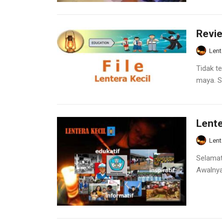
Revie
Lent
Tidak t
maya. Se
Lente
Lent
Selamat 
Awalnya