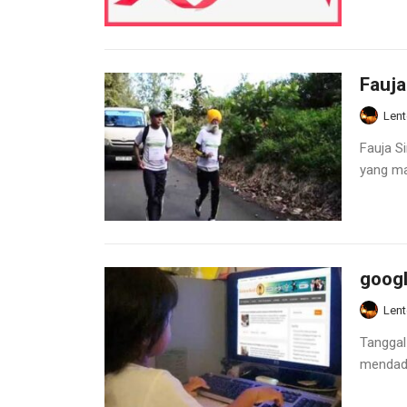
Fauja
Lent
Fauja S
yang ma
googl
Lent
Tanggal
mendadak