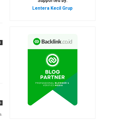
Supported by:
Lentera Kecil Grup
1
3
a.