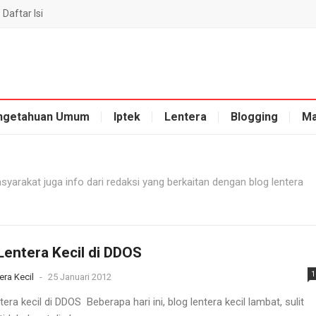
Daftar Isi
ngetahuan Umum
Iptek
Lentera
Blogging
Ma
asyarakat juga info dari redaksi yang berkaitan dengan blog lentera
Lentera Kecil di DDOS
1
era Kecil
-
25 Januari 2012
tera kecil di DDOS Beberapa hari ini, blog lentera kecil lambat, sulit