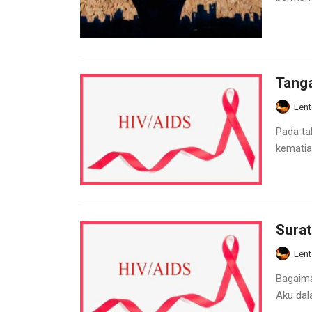
Tang
Lent
Pada ta
kematia
Surat
Lent
Bagaima
Aku dal