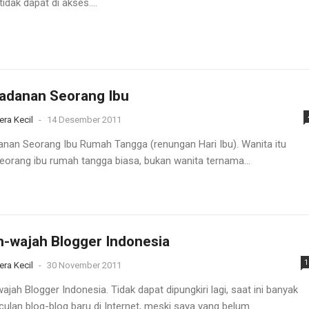
idak dapat di akses....
adanan Seorang Ibu
era Kecil
-
14 Desember 2011
anan Seorang Ibu Rumah Tangga (renungan Hari Ibu). Wanita itu
eorang ibu rumah tangga biasa, bukan wanita ternama...
-wajah Blogger Indonesia
1
era Kecil
-
30 November 2011
jah Blogger Indonesia. Tidak dapat dipungkiri lagi, saat ini banyak
ulan blog-blog baru di Internet, meski saya yang belum...