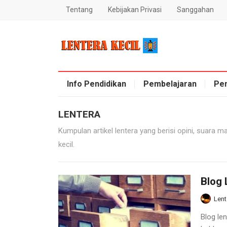
Tentang
Kebijakan Privasi
Sanggahan
Blog Lentera Kecil
Info Pendidikan
Pembelajaran
Pe
LENTERA
Kumpulan artikel lentera yang berisi opini, suara m
kecil.
Blog 
Lent
Blog len