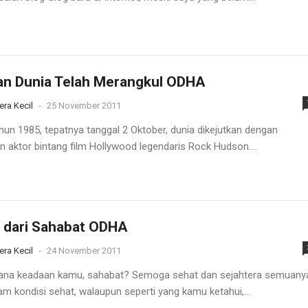
an Dunia Telah Merangkul ODHA
era Kecil
-
25 November 2011
hun 1985, tepatnya tanggal 2 Oktober, dunia dikejutkan dengan
n aktor bintang film Hollywood legendaris Rock Hudson....
 dari Sahabat ODHA
era Kecil
-
24 November 2011
na keadaan kamu, sahabat? Semoga sehat dan sejahtera semuany
am kondisi sehat, walaupun seperti yang kamu ketahui,...