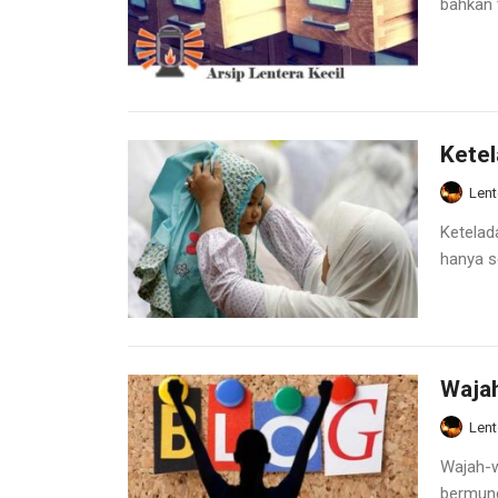
bahkan t
Ketel
Lent
Ketelad
hanya s
Wajah
Lent
Wajah-wa
bermunc