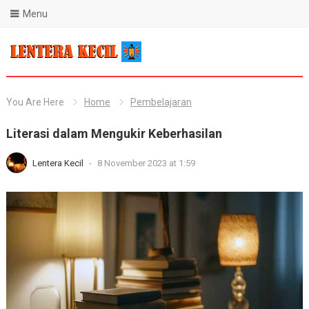
Menu
Blog Lentera Kecil
You Are Here
Home
Pembelajaran
Literasi dalam Mengukir Keberhasilan
Lentera Kecil
-
8 November 2023 at 1:59