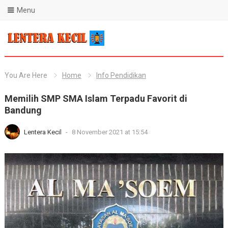
Menu
Blog Lentera Kecil
You Are Here
Home
Info Pendidikan
Memilih SMP SMA Islam Terpadu Favorit di
Bandung
Lentera Kecil
-
8 November 2021 at 15:54