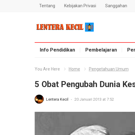
Tentang
Kebijakan Privasi
Sanggahan
Blog Lentera Kecil
Info Pendidikan
Pembelajaran
Pe
You Are Here
Home
Pengetahuan Umum
5 Obat Pengubah Dunia Ke
Lentera Kecil
-
20 Januari 2013 at 7:52