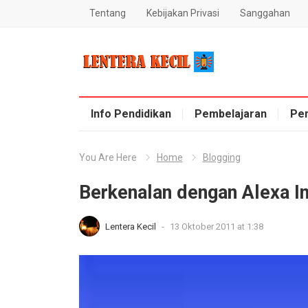
Tentang
Kebijakan Privasi
Sanggahan
Blog Lentera Kecil
Info Pendidikan
Pembelajaran
Pe
You Are Here
Home
Blogging
Berkenalan dengan Alexa I
Lentera Kecil
-
13 Oktober 2011 at 1:38