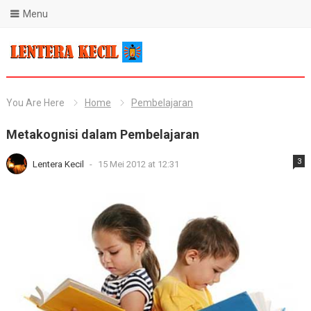
Menu
Blog Lentera Kecil
You Are Here
Home
Pembelajaran
Metakognisi dalam Pembelajaran
3
Lentera Kecil
-
15 Mei 2012 at 12:31