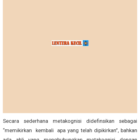
Secara sederhana metakognisi didefinsikan sebagai
“memikirkan kembali apa yang telah dipikirkan”, bahkan
ada ahli yang menghubungkan metakognisi dengan